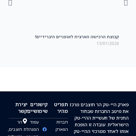
קבוצת הרכישה הארצית לאופניים היברידיים!
מסעד
2025
13/01/2026
תפריט
קישורים
יצירת
 היי-טק הר חוצבים מרכז
מהיר
שימושיים
קשר
יטב החברות שבחוד
ת של תעשיית ההיי-טק
חברות
עמוד
הר
אלית. עובדה זו הופכת
הפארק
המנהלת
חוצבים,
 לאחד ממרכזי ההיי-טק