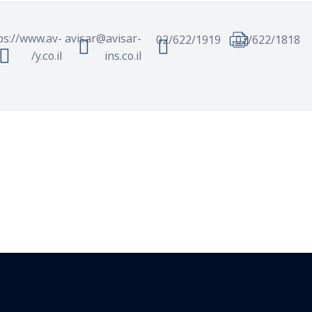
ps://www.av-
avisar@avisar-
02/622/1919
02/622/1818
y.co.il/
ins.co.il