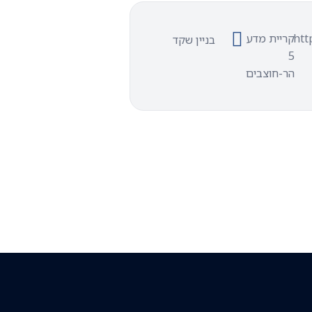
htt
קריית מדע
בניין שקד
5
הר-חוצבים