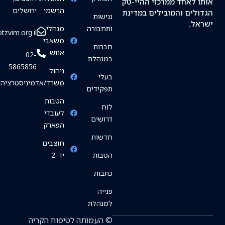
 לאחד ממרכזי ההיי-טק
הרשמי
ירושלים
לים והמובילים במדינת
נגישות
ל.
ותחבורה
מנהלי
info@hotzvim.org.il
משאבי
חברות
אנוש
02-
במנהלת
5865856
ניהול
בעלי
משרד/אדמיניסטרציה
תפקידים
הטבות
לוח
לעובדי
דרושים
הפארק
חדשות
חוצבים
הטבות
יד-2
כתבות
פנייה
למנהלת
© העמותה לטיפוח הקריה