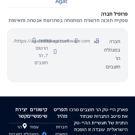
Agat
יל חברה
ת תוכנה חדשנית המתמחה בפתרונות אבטחה ותאימות.
info@agatsoftware.com
רחוה
https://agatsoftware.com/
ברה
לא
הרטום
מנהלת
7, הר
ר
חוצבים
וצבים:
תפריט
קישורים
יצירת
 היי-טק הר חוצבים מרכז
מהיר
שימושיים
קשר
יטב החברות שבחוד
ת של תעשיית ההיי-טק
חברות
עמוד
הר
אלית. עובדה זו הופכת
הפארק
המנהלת
חוצבים,