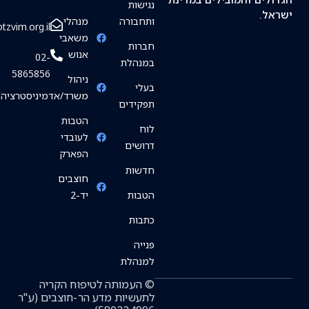
נגישות
ל.
ותחבורה
מנהלי
info@hotzvim.org.il
משאבי
חברות
אנוש
02-
במנהלת
5865856
ניהול
בעלי
משרד/אדמיניסטרציה
תפקידים
הטבות
לוח
לעובדי
דרושים
הפארק
חדשות
חוצבים
הטבות
יד-2
כתבות
פנייה
למנהלת
© העמותה לטיפוח הקריה
לתעשיות מדע הר-חוצבים (ע"ר