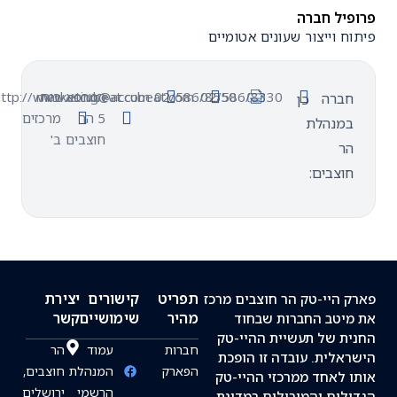
יל חברה
ח וייצור שעונים אטומיים
02/586/8330
02/586/8550
המרפא
בית
marketing@accubeat.com
http://www.accubeat.com/
ברה
כן
5 הר
מרכזים
מנהלת
חוצבים
ב'
ר
וצבים:
תפריט
קישורים
יצירת
 היי-טק הר חוצבים מרכז
מהיר
שימושיים
קשר
יטב החברות שבחוד
ת של תעשיית ההיי-טק
חברות
עמוד
הר
אלית. עובדה זו הופכת
הפארק
המנהלת
חוצבים,
 לאחד ממרכזי ההיי-טק
הרשמי
ירושלים
לים והמובילים במדינת