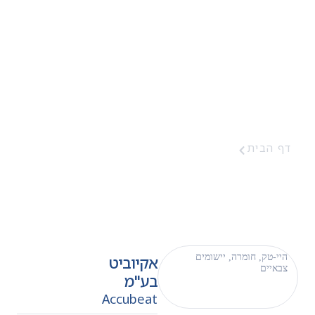
אקיוביט בע"מ
 הבית
אקיוביט בע"מ
י-טק
,
חומרה
,
יישומים
אקיוביט
איים
בע"מ
Accubeat