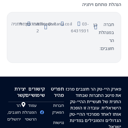
ת מתחם ויתניה
03-
office@vitania.co.il
המרפא
https://vitania.co.il/
ויתניה
ברה
כן
2
6431931
מנהלת
ר
וצבים:
תפריט
קישורים
יצירת
 היי-טק הר חוצבים מרכז
מהיר
שימושיים
קשר
יטב החברות שבחוד
ת של תעשיית ההיי-טק
חברות
עמוד
הר
אלית. עובדה זו הופכת
הפארק
המנהלת
חוצבים,
 לאחד ממרכזי ההיי-טק
הרשמי
ירושלים
לים והמובילים במדינת
נגישות
ל.