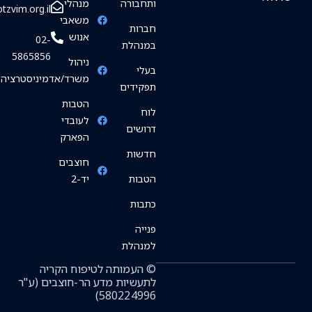
ותחבורה
מנהלי
info@hotzvim.org.il
משאבי
חברות
אנוש
02-
במנהלת
5865856
ניהול
בעלי
משרד/אדמיניסטרציה
תפקידים
הטבות
לוח
לעובדי
דרושים
הפארק
חדשות
חוצבים
הטבות
יד-2
כתבות
פנייה
למנהלת
© העמותה לטיפוח הקריה
לתעשיות מדע הר-חוצבים (ע"ר
580224996)