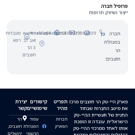
יל חברה
ר ושיווק תרופות
02/5893939
02/5893937
rafa@rafa.co.il
רח'
www.rafa.co.il
מעבדות
ברה
כן
זאב לב
רפא
מנהלת
3 הר
ר
חוצבים
וצבים:
תפריט
קישורים
יצירת
 היי-טק הר חוצבים מרכז
מהיר
שימושיים
קשר
יטב החברות שבחוד
ת של תעשיית ההיי-טק
חברות
עמוד
הר
אלית. עובדה זו הופכת
הפארק
המנהלת
חוצבים,
 לאחד ממרכזי ההיי-טק
הרשמי
ירושלים
לים והמובילים במדינת