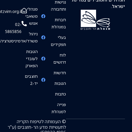
נגישות
ל.
ותחבורה
מנהלי
info@hotzvim.org.il
משאבי
חברות
אנוש
02-
במנהלת
5865856
ניהול
בעלי
משרד/אדמיניסטרציה
תפקידים
הטבות
לוח
לעובדי
דרושים
הפארק
חדשות
חוצבים
הטבות
יד-2
כתבות
פנייה
למנהלת
© העמותה לטיפוח הקריה
לתעשיות מדע הר-חוצבים (ע"ר