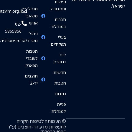
נגישות
ל.
ותחבורה
מנהלי
info@hotzvim.org.il
משאבי
חברות
אנוש
02-
במנהלת
5865856
ניהול
בעלי
משרד/אדמיניסטרציה
תפקידים
הטבות
לוח
לעובדי
דרושים
הפארק
חדשות
חוצבים
הטבות
יד-2
כתבות
פנייה
למנהלת
© העמותה לטיפוח הקריה
לתעשיות מדע הר-חוצבים (ע"ר