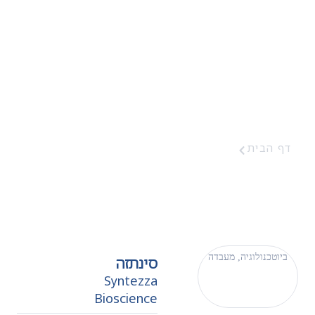
סינתזה
 הבית
סינתזה
טכנולוגיה
,
מעבדה
סינתזה
Syntezza
Bioscience