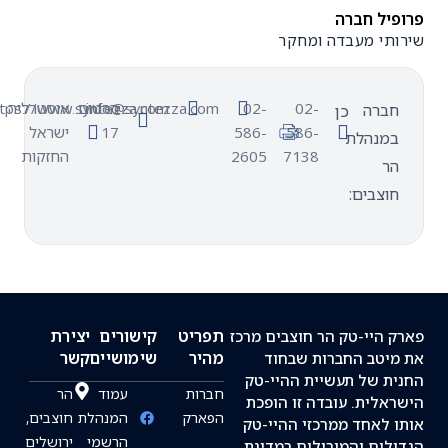
יל חברה
תי מעבדה ומחקר
02-
02-
info@syntezza.com
הרטום
אוסטרליה
https://www.syntezza.com/
ברה
כן
586-
586-
17
ישראל
מנהלת
7138
2605
החזקות
ר
וצבים:
תפריט
קישורים
יצירת
 היי-טק הר חוצבים מרכז
מהיר
שימושיים
קשר
יטב החברות שבחוד
ת של תעשיית ההיי-טק
חברות
עמוד
הר
אלית. עובדה זו הופכת
הפארק
המנהלת
חוצבים,
 לאחד ממרכזי ההיי-טק
הרשמי
ירושלים
לים והמובילים במדינת