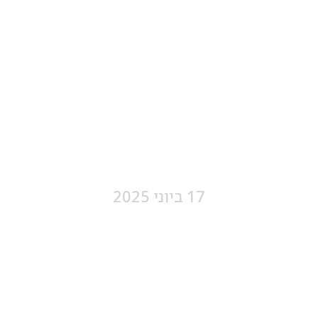
סושי בית וגן – קיץ 
17 ביוני 2025