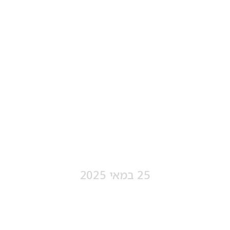
ים – חוף קיבוץ פלמח
תשפ"ה
25 במאי 2025