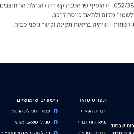
חשוב לתאם הגעה מראש למספר טלפון 052/3892622, ולהוסיף שההטבה קשורה להנהלת הר חוצבים
לשמור מקום ולתאם כניסה לרכב.
שחות – שיהיה בריאות תקינה וכושר גופני סביר.
תפריט מהיר
קישורים שימושיים
חברות הפארק
עמוד המנהלת הרשמי
נגישות ותחבורה
מנהלי משאבי אנוש
רות שבחוד
זו הופכת
חברות במנהלת
ניהול משרד/אדמיניסטרציה