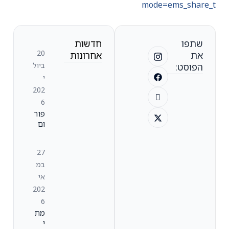
mode=ems_shar
שתפו
חדשות
20
את
אחרונות
ביול
הפוסט:
י
202
6
פור
ום
המנ
כ"ל
27
ים
במ
של
חב
אי
רות
202
טכנ
6
ולוג
מת
יה
י
ביר