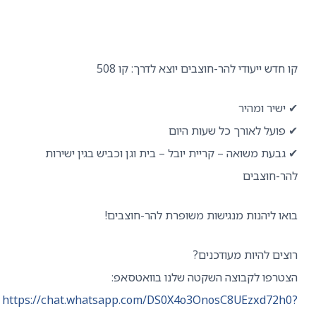
ש ייעודי להר-חוצבים יוצא לדרך: קו 508
יר ומהיר
על לאורך כל שעות היום
עת משואה – קריית יובל – בית וגן וכביש בגין ישירות
חוצבים
 ליהנות מנגישות משופרת להר-חוצבים!
ם להיות מעודכנים?
פו לקבוצה השקטה שלנו בוואטסאפ:
https://chat.whatsapp.com/DS0X4o3OnosC8UEzxd72