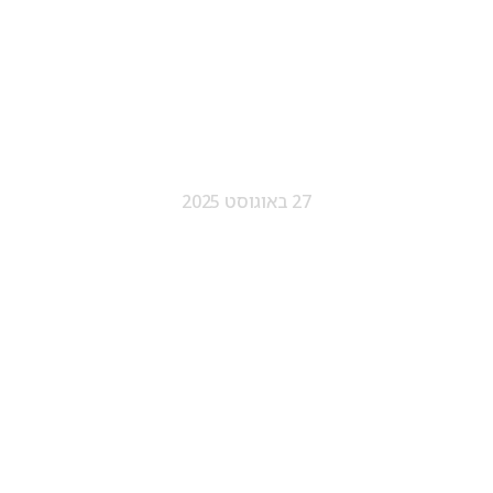
קל יותר להגיע להר-חוצבים!
27 באוגוסט 2025