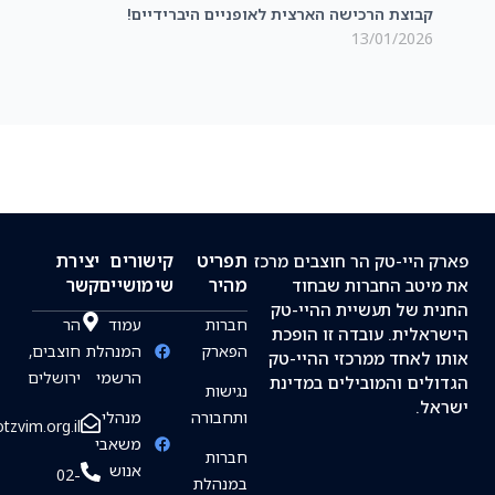
קבוצת הרכישה הארצית לאופניים היברידיים!
מסעד
2025
13/01/2026
תפריט
קישורים
יצירת
 היי-טק הר חוצבים מרכז
מהיר
שימושיים
קשר
יטב החברות שבחוד
ת של תעשיית ההיי-טק
חברות
עמוד
הר
אלית. עובדה זו הופכת
הפארק
המנהלת
חוצבים,
 לאחד ממרכזי ההיי-טק
הרשמי
ירושלים
לים והמובילים במדינת
נגישות
ל.
ותחבורה
מנהלי
info@hotzvim.org.il
משאבי
חברות
אנוש
02-
במנהלת