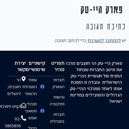
ק היי-טק
ת תגובה
חבר למערכת
כדי לכתוב תגובה.
תפריט
קישורים
יצירת
 היי-טק הר חוצבים מרכז
מהיר
שימושיים
קשר
יטב החברות שבחוד
ת של תעשיית ההיי-טק
חברות
עמוד
הר
אלית. עובדה זו הופכת
הפארק
המנהלת
חוצבים,
 לאחד ממרכזי ההיי-טק
הרשמי
ירושלים
לים והמובילים במדינת
נגישות
ל.
ותחבורה
מנהלי
info@hotzvim.org.il
משאבי
חברות
אנוש
02-
במנהלת
5865856
ניהול